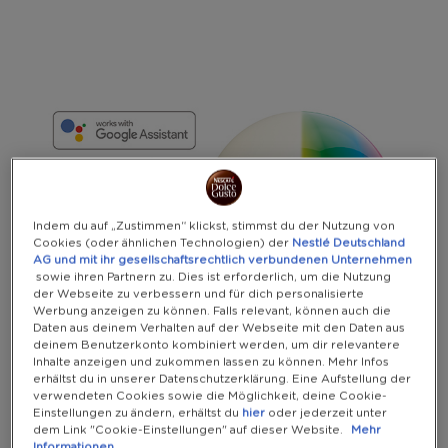
Warning:
Success:
Password
changed
successfully!
Indem du auf „Zustimmen“ klickst, stimmst du der Nutzung von
Cookies (oder ähnlichen Technologien) der
Nestlé Deutschland
AG und mit ihr gesellschaftsrechtlich verbundenen Unternehmen
sowie ihren Partnern zu. Dies ist erforderlich, um die Nutzung
der Webseite zu verbessern und für dich personalisierte
Werbung anzeigen zu können. Falls relevant, können auch die
Daten aus deinem Verhalten auf der Webseite mit den Daten aus
deinem Benutzerkonto kombiniert werden, um dir relevantere
Inhalte anzeigen und zukommen lassen zu können. Mehr Infos
erhältst du in unserer Datenschutzerklärung. Eine Aufstellung der
verwendeten Cookies sowie die Möglichkeit, deine Cookie-
Einstellungen zu ändern, erhältst du
hier
oder jederzeit unter
dem Link "Cookie-Einstellungen" auf dieser Website.
Mehr
Informationen