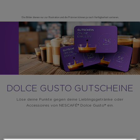
Die Bilder dienen nur zur Illustration und die Prämien können je nach Verfügbarkeit variieren.
Warning:
Success:
Password
changed
successfully!
DOLCE GUSTO GUTSCHEINE
Löse deine Punkte gegen deine Lieblingsgetränke oder
Accessoires von NESCAFÉ® Dolce Gusto® ein.