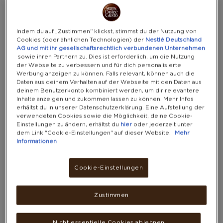
DOLCE
DOLCE GUSTO GUTSCHEINE
(14 PRÄMIEN)
GUSTO
Indem du auf „Zustimmen“ klickst, stimmst du der Nutzung von
Cookies (oder ähnlichen Technologien) der
Nestlé Deutschland
AG und mit ihr gesellschaftsrechtlich verbundenen Unternehmen
NACH
sowie ihren Partnern zu. Dies ist erforderlich, um die Nutzung
KATEGORIE
GUTSCHEINE
der Webseite zu verbessern und für dich personalisierte
NACH PUNKTEN FILTERN
SORTIEREN
Werbung anzeigen zu können. Falls relevant, können auch die
Daten aus deinem Verhalten auf der Webseite mit den Daten aus
NACH MARKE FILTERN
deinem Benutzerkonto kombiniert werden, um dir relevantere
Inhalte anzeigen und zukommen lassen zu können. Mehr Infos
erhältst du in unserer Datenschutzerklärung. Eine Aufstellung der
verwendeten Cookies sowie die Möglichkeit, deine Cookie-
Einstellungen zu ändern, erhältst du
hier
oder jederzeit unter
dem Link "Cookie-Einstellungen" auf dieser Website.
Mehr
Informationen
Cookie-Einstellungen
Zustimmen
1 € GUTSCHEIN FÜR DEINEN
2 € GUTSCHEIN FÜR DEINEN
Nicht essentielle Cookies ablehnen