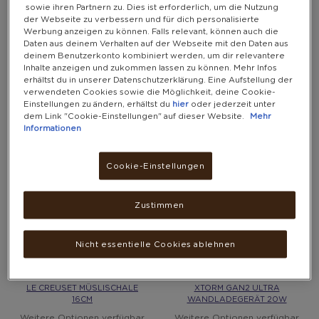
sowie ihren Partnern zu. Dies ist erforderlich, um die Nutzung
der Webseite zu verbessern und für dich personalisierte
Werbung anzeigen zu können. Falls relevant, können auch die
Daten aus deinem Verhalten auf der Webseite mit den Daten aus
GOOD NITE YOGAMATTE 6MM
BEDSURE WASCHBARES
deinem Benutzerkonto kombiniert werden, um dir relevantere
FLAUSCHIGES KATZENBETT
Inhalte anzeigen und zukommen lassen zu können. Mehr Infos
Weitere Optionen verfügbar
erhältst du in unserer Datenschutzerklärung. Eine Aufstellung der
10.100 PUNKTE
11.800 - 11.800 PUNKTE
verwendeten Cookies sowie die Möglichkeit, deine Cookie-
Einstellungen zu ändern, erhältst du
hier
oder jederzeit unter
dem Link "Cookie-Einstellungen" auf dieser Website.
Mehr
Informationen
Cookie-Einstellungen
Zustimmen
Nicht essentielle Cookies ablehnen
LE CREUSET MÜSLISCHALE
XTORM GAN2 ULTRA
16CM
WANDLADEGERÄT 20W
Weitere Optionen verfügbar
Weitere Optionen verfügbar