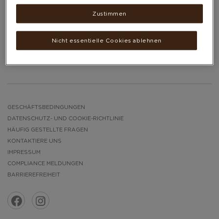
UND YOGATASCHE
Zustimmen
18.800 PUNKTE
Nicht essentielle Cookies ablehnen
GESCHÄFTSBEDINGUNGEN
DATENSCHUTZ- UND COOKIE-RICHTLINIE
HÄUFIG GESTELLTE FRAGEN
KONTAKTIERE UNS
IMPRESSUM
COMPLIANCE MELDUNGEN
BARRIEREFREIHEIT