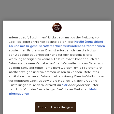
SportsNew
Warning:
Success:
Password
SPORTSNEW PRÄMIEN
changed
(1 PRÄMIE)
successfully!
Prämien
Indem du auf „Zustimmen“ klickst, stimmst du der Nutzung von
Cookies (oder ähnlichen Technologien) der
Nestlé Deutschland
NACH PUNKTEN FILTERN
AG und mit ihr gesellschaftsrechtlich verbundenen Unternehmen
sowie ihren Partnern zu. Dies ist erforderlich, um die Nutzung
der Webseite zu verbessern und für dich personalisierte
Werbung anzeigen zu können. Falls relevant, können auch die
Daten aus deinem Verhalten auf der Webseite mit den Daten aus
deinem Benutzerkonto kombiniert werden, um dir relevantere
Inhalte anzeigen und zukommen lassen zu können. Mehr Infos
erhältst du in unserer Datenschutzerklärung. Eine Aufstellung der
verwendeten Cookies sowie die Möglichkeit, deine Cookie-
Einstellungen zu ändern, erhältst du
hier
oder jederzeit unter
dem Link "Cookie-Einstellungen" auf dieser Website.
Mehr
Informationen
Cookie-Einstellungen
SPORTSNEW DAMEN SPORT-