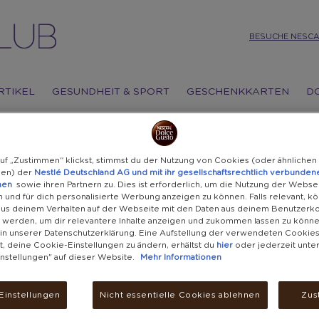
BESUCHE NESCA
RTIKEL
GESUNDHEIT & SPORT
GESCHENKKARTEN
D
uf „Zustimmen“ klickst, stimmst du der Nutzung von Cookies (oder ähnlichen
ien) der
Nestlé Deutschland AG und mit ihr gesellschaftsrechtlich verbunden
SV
men
sowie ihren Partnern zu. Dies ist erforderlich, um die Nutzung der Webse
 und für dich personalisierte Werbung anzeigen zu können. Falls relevant, k
aus deinem Verhalten auf der Webseite mit den Daten aus deinem Benutzerk
TR
 werden, um dir relevantere Inhalte anzeigen und zukommen lassen zu könne
u in unserer Datenschutzerklärung. Eine Aufstellung der verwendeten Cookie
t, deine Cookie-Einstellungen zu ändern, erhältst du
hier
oder jederzeit unte
nstellungen" auf dieser Website.
Mehr Informationen
22.900
Einstellungen
Nicht essentielle Cookies ablehnen
Zus
Versandkost
Lieferung i