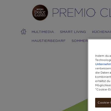
MULTIMEDIA
SMART LIVING
KÜCHENA
HAUSTIERBEDARF
SOMMER
Indem du a
Technolog
Unterneh
Warning:
Success:
Password
verbessern
changed
die Daten 
successfully!
kombiniert
erhältst d
Möglichkei
"Cookie-Ei
Cookie-