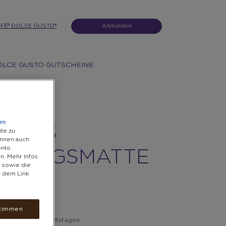
FÉ® DOLCE GUSTO®
Anmelden
OLCE GUSTO GUTSCHEINE
en
ELTUS
ite zu
önnen auch
onto
AININGSMATTE
n. Mehr Infos
s sowie die
r dem Link
 PUNKTE
timmen
en inklusive.
nnerhalb 7 Geschäftstagen