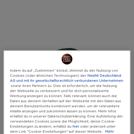
Warning:
Success:
Password
changed
successfully!
Indem du auf „Zustimmen“ klickst, stimmst du der Nutzung von
Cookies (oder ähnlichen Technologien) der
Nestlé Deutschland
AG und mit ihr gesellschaftsrechtlich verbundenen Unternehmen
sowie ihren Partnern zu. Dies ist erforderlich, um die Nutzung
der Webseite zu verbessern und für dich personalisierte
Werbung anzeigen zu können. Falls relevant, können auch die
Daten aus deinem Verhalten auf der Webseite mit den Daten aus
deinem Benutzerkonto kombiniert werden, um dir relevantere
Inhalte anzeigen und zukommen lassen zu können. Mehr Infos
erhältst du in unserer Datenschutzerklärung. Eine Aufstellung der
verwendeten Cookies sowie die Möglichkeit, deine Cookie-
Einstellungen zu ändern, erhältst du
hier
oder jederzeit unter
dem Link "Cookie-Einstellungen" auf dieser Website.
Mehr