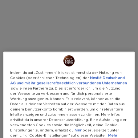
Warning:
Success:
Password
changed
successfully!
Indem du auf „Zustimmen“ klickst, stimmst du der Nutzung von
Cookies (oder ähnlichen Technologien) der
Nestlé Deutschland
AG und mit ihr gesellschaftsrechtlich verbundenen Unternehmen
sowie ihren Partnern zu. Dies ist erforderlich, um die Nutzung
der Webseite zu verbessern und für dich personalisierte
Werbung anzeigen zu können. Falls relevant, können auch die
Daten aus deinem Verhalten auf der Webseite mit den Daten aus
deinem Benutzerkonto kombiniert werden, um dir relevantere
Inhalte anzeigen und zukommen lassen zu können. Mehr Infos
erhältst du in unserer Datenschutzerklärung. Eine Aufstellung der
verwendeten Cookies sowie die Möglichkeit, deine Cookie-
Einstellungen zu ändern, erhältst du
hier
oder jederzeit unter
dem Link "Cookie-Einstellungen" auf dieser Website.
Mehr