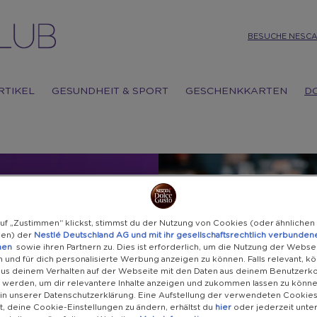
BESUCHE NESCA
RTIKEL
GESUNDHEIT & SPORT
GESCHENKKARTEN
D
O
uf „Zustimmen“ klickst, stimmst du der Nutzung von Cookies (oder ähnlichen
ien) der
Nestlé Deutschland AG und mit ihr gesellschaftsrechtlich verbunden
men
sowie ihren Partnern zu. Dies ist erforderlich, um die Nutzung der Webse
 und für dich personalisierte Werbung anzeigen zu können. Falls relevant, k
eblingsgetränke oder Accessoires
aus deinem Verhalten auf der Webseite mit den Daten aus deinem Benutzerk
 werden, um dir relevantere Inhalte anzeigen und zukommen lassen zu könne
u in unserer Datenschutzerklärung. Eine Aufstellung der verwendeten Cookie
t, deine Cookie-Einstellungen zu ändern, erhältst du
hier
oder jederzeit unte