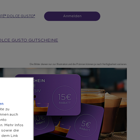
FÉ® DOLCE GUSTO®
Anmelden
OLCE GUSTO GUTSCHEINE
Die Bilder dienen nur zur Illustration und die Prämien können je nach Verfügbarkeit variieren.
en
ite zu
önnen auch
onto
n. Mehr Infos
s sowie die
r dem Link