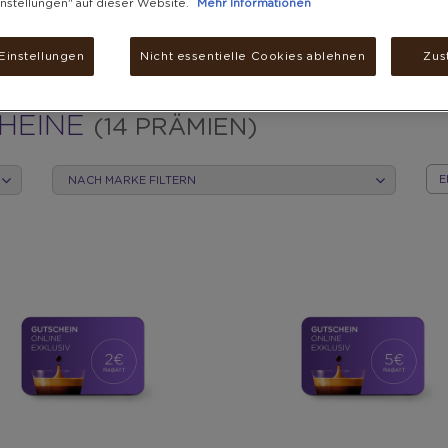
nstellungen" auf dieser Website.
Mehr Informationen
Einstellungen
Nicht essentielle Cookies ablehnen
Zus
HEINE
(14 PRÄMIEN)
NACH MARKE FILTERN
NA
KAT
SOR