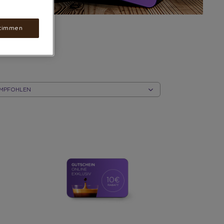
timmen
CH
EGORIE
TIEREN