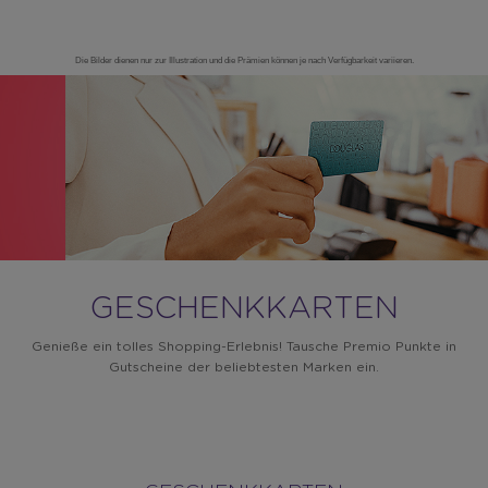
Die Bilder dienen nur zur Illustration und die Prämien können je nach Verfügbarkeit variieren.
Warning:
Success:
Password
changed
successfully!
GESCHENKKARTEN
Genieße ein tolles Shopping-Erlebnis! Tausche Premio Punkte in
Gutscheine der beliebtesten Marken ein.