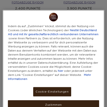
FOTOABZÜGE 15×10CM
FOTOABZÜGE 15×10CM
2.400 PUNKTE
3.900 PUNKTE
Indem du auf „Zustimmen“ klickst, stimmst du der Nutzung von
Cookies (oder ähnlichen Technologien) der
Nestlé Deutschland
AG und mit ihr gesellschaftsrechtlich verbundenen Unternehmen
sowie ihren Partnern zu. Dies ist erforderlich, um die Nutzung
der Webseite zu verbessern und für dich personalisierte
Werbung anzeigen zu können. Falls relevant, können auch die
Daten aus deinem Verhalten auf der Webseite mit den Daten aus
deinem Benutzerkonto kombiniert werden, um dir relevantere
Inhalte anzeigen und zukommen lassen zu können. Mehr Infos
erhältst du in unserer Datenschutzerklärung. Eine Aufstellung der
verwendeten Cookies sowie die Möglichkeit, deine Cookie-
Einstellungen zu ändern, erhältst du
hier
oder jederzeit unter
dem Link "Cookie-Einstellungen" auf dieser Website.
Mehr
STAMPIX 10 RETRO-
STAMPIX 30 RETRO-
Informationen
FOTOABZÜGE 7,5×9CM
FOTOABZÜGE 7,5×9CM
2.700 PUNKTE
4.300 PUNKTE
Cookie-Einstellungen
Zustimmen